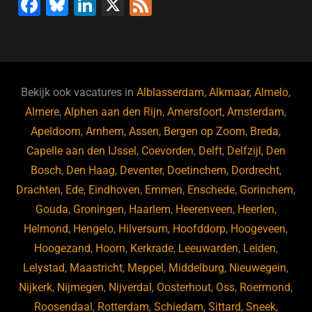
F
Bl
Li
X
F
a
u
n
e
c
e
k
e
e
s
e
d
b
ky
dI
Bekijk ook vacatures in
Alblasserdam
,
Alkmaar
,
Almelo
,
o
n
Almere
,
Alphen aan den Rijn
,
Amersfoort
,
Amsterdam
,
Apeldoorn
,
Arnhem
,
Assen
,
Bergen op Zoom
,
Breda
,
o
Capelle aan den IJssel
,
Coevorden
,
Delft
,
Delfzijl
,
Den
k
Bosch
,
Den Haag
,
Deventer
,
Doetinchem
,
Dordrecht
,
Drachten
,
Ede
,
Eindhoven
,
Emmen
,
Enschede
,
Gorinchem
,
Gouda
,
Groningen
,
Haarlem
,
Heerenveen
,
Heerlen
,
Helmond
,
Hengelo
,
Hilversum
,
Hoofddorp
,
Hoogeveen
,
Hoogezand
,
Hoorn
,
Kerkrade
,
Leeuwarden
,
Leiden
,
Lelystad
,
Maastricht
,
Meppel
,
Middelburg
,
Nieuwegein
,
Nijkerk
,
Nijmegen
,
Nijverdal
,
Oosterhout
,
Oss
,
Roermond
,
Roosendaal
,
Rotterdam
,
Schiedam
,
Sittard
,
Sneek
,