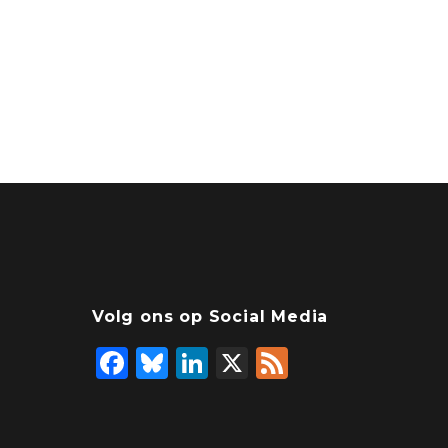
Volg ons op Social Media
F
Bl
Li
X
F
a
u
n
e
c
e
k
e