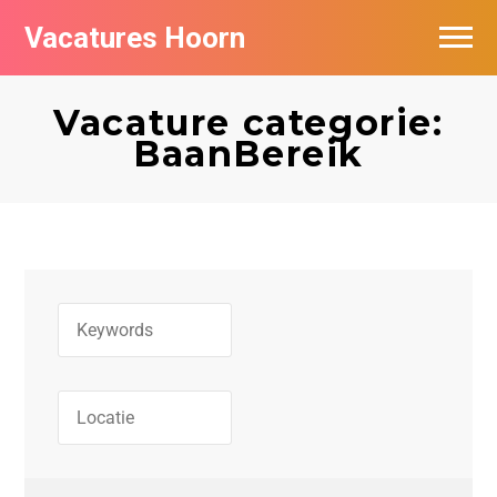
Vacatures Hoorn
Vacatures per bedrijf in Hoorn
Vacature categorie:
BaanBereik