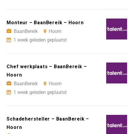
Monteur – BaanBereik – Hoorn
BaanBereik
Hoorn
1 week geleden geplaatst
Chef werkplaats – BaanBereik –
Hoorn
BaanBereik
Hoorn
1 week geleden geplaatst
Schadehersteller – BaanBereik –
Hoorn