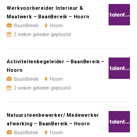
Werkvoorbereider Interieur &
Maatwerk – BaanBereik – Hoorn
BaanBereik
Hoorn
2 weken geleden geplaatst
Activiteitenbegeleider – BaanBereik –
Hoorn
BaanBereik
Hoorn
2 weken geleden geplaatst
Natuursteenbewerker/ Medewerker
afwerking – BaanBereik – Hoorn
BaanBereik
Hoorn