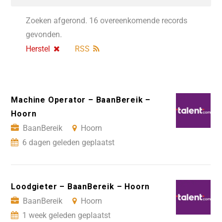
Zoeken afgerond. 16 overeenkomende records
gevonden.
Herstel
RSS
Machine Operator – BaanBereik –
Hoorn
BaanBereik
Hoorn
6 dagen geleden geplaatst
Loodgieter – BaanBereik – Hoorn
BaanBereik
Hoorn
1 week geleden geplaatst