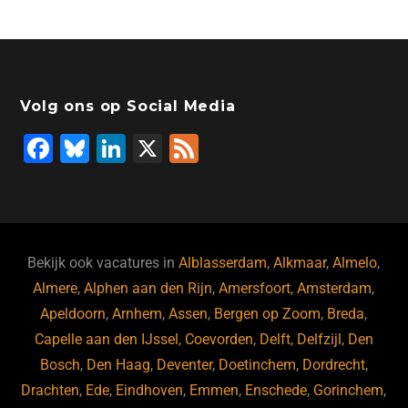
Volg ons op Social Media
F
Bl
Li
X
F
a
u
n
e
c
e
k
e
e
s
e
d
b
ky
dI
Bekijk ook vacatures in
Alblasserdam
,
Alkmaar
,
Almelo
,
o
n
Almere
,
Alphen aan den Rijn
,
Amersfoort
,
Amsterdam
,
Apeldoorn
,
Arnhem
,
Assen
,
Bergen op Zoom
,
Breda
,
o
Capelle aan den IJssel
,
Coevorden
,
Delft
,
Delfzijl
,
Den
k
Bosch
,
Den Haag
,
Deventer
,
Doetinchem
,
Dordrecht
,
Drachten
,
Ede
,
Eindhoven
,
Emmen
,
Enschede
,
Gorinchem
,