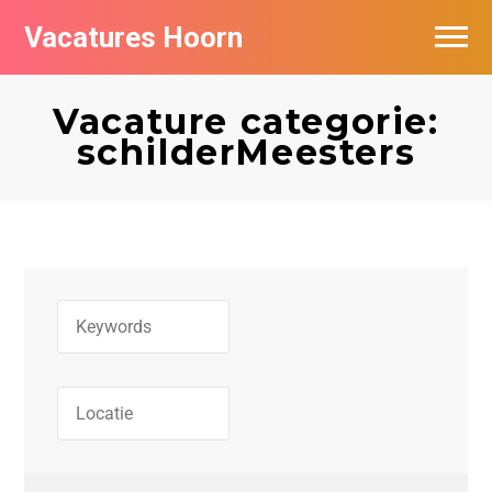
Vacatures Hoorn
Vacatures per bedrijf in Hoorn
Vacature categorie:
schilderMeesters