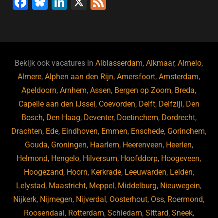
F
Bl
Li
X
F
a
u
n
e
c
e
k
e
e
s
e
d
b
ky
dI
Bekijk ook vacatures in
Alblasserdam
,
Alkmaar
,
Almelo
,
o
n
Almere
,
Alphen aan den Rijn
,
Amersfoort
,
Amsterdam
,
Apeldoorn
,
Arnhem
,
Assen
,
Bergen op Zoom
,
Breda
,
o
Capelle aan den IJssel
,
Coevorden
,
Delft
,
Delfzijl
,
Den
k
Bosch
,
Den Haag
,
Deventer
,
Doetinchem
,
Dordrecht
,
Drachten
,
Ede
,
Eindhoven
,
Emmen
,
Enschede
,
Gorinchem
,
Gouda
,
Groningen
,
Haarlem
,
Heerenveen
,
Heerlen
,
Helmond
,
Hengelo
,
Hilversum
,
Hoofddorp
,
Hoogeveen
,
Hoogezand
,
Hoorn
,
Kerkrade
,
Leeuwarden
,
Leiden
,
Lelystad
,
Maastricht
,
Meppel
,
Middelburg
,
Nieuwegein
,
Nijkerk
,
Nijmegen
,
Nijverdal
,
Oosterhout
,
Oss
,
Roermond
,
Roosendaal
,
Rotterdam
,
Schiedam
,
Sittard
,
Sneek
,