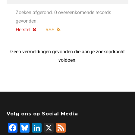
Zoeken afgerond. 0 overeenkomende records
gevonden.
Herstel
RSS
Geen vermeldingen gevonden die aan je zoekopdracht
voldoen.
Volg ons op Social Media
F
Bl
Li
X
F