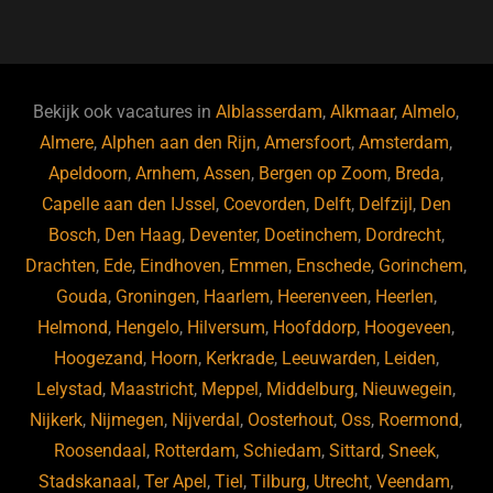
a
u
n
e
c
e
k
e
e
s
e
d
b
ky
dI
Bekijk ook vacatures in
Alblasserdam
,
Alkmaar
,
Almelo
,
o
n
Almere
,
Alphen aan den Rijn
,
Amersfoort
,
Amsterdam
,
Apeldoorn
,
Arnhem
,
Assen
,
Bergen op Zoom
,
Breda
,
o
Capelle aan den IJssel
,
Coevorden
,
Delft
,
Delfzijl
,
Den
k
Bosch
,
Den Haag
,
Deventer
,
Doetinchem
,
Dordrecht
,
Drachten
,
Ede
,
Eindhoven
,
Emmen
,
Enschede
,
Gorinchem
,
Gouda
,
Groningen
,
Haarlem
,
Heerenveen
,
Heerlen
,
Helmond
,
Hengelo
,
Hilversum
,
Hoofddorp
,
Hoogeveen
,
Hoogezand
,
Hoorn
,
Kerkrade
,
Leeuwarden
,
Leiden
,
Lelystad
,
Maastricht
,
Meppel
,
Middelburg
,
Nieuwegein
,
Nijkerk
,
Nijmegen
,
Nijverdal
,
Oosterhout
,
Oss
,
Roermond
,
Roosendaal
,
Rotterdam
,
Schiedam
,
Sittard
,
Sneek
,
Stadskanaal
,
Ter Apel
,
Tiel
,
Tilburg
,
Utrecht
,
Veendam
,