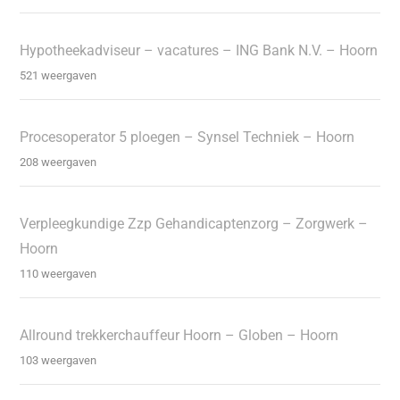
Hypotheekadviseur – vacatures – ING Bank N.V. – Hoorn
521 weergaven
Procesoperator 5 ploegen – Synsel Techniek – Hoorn
208 weergaven
Verpleegkundige Zzp Gehandicaptenzorg – Zorgwerk –
Hoorn
110 weergaven
Allround trekkerchauffeur Hoorn – Globen – Hoorn
103 weergaven