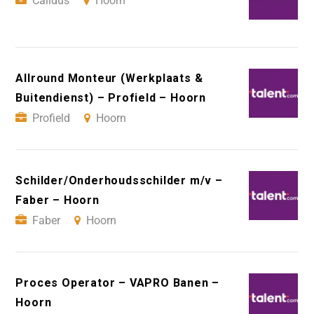
Calidus
Hoorn
Allround Monteur (Werkplaats &
Buitendienst) – Profield – Hoorn
Profield
Hoorn
Schilder/Onderhoudsschilder m/v –
Faber – Hoorn
Faber
Hoorn
Proces Operator – VAPRO Banen –
Hoorn