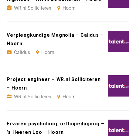
WR.nl Solliciteren
Hoorn
Verpleegkundige Magnolia – Calidus –
Hoorn
Calidus
Hoorn
Project engineer – WR.nl Solliciteren
– Hoorn
WR.nl Solliciteren
Hoorn
Ervaren psycholoog, orthopedagoog –
's Heeren Loo – Hoorn