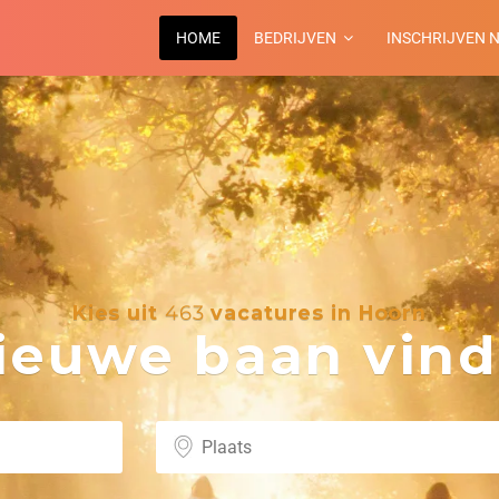
HOME
BEDRIJVEN
INSCHRIJVEN 
Kies uit
463
vacatures in Hoorn
euwe baan vind 