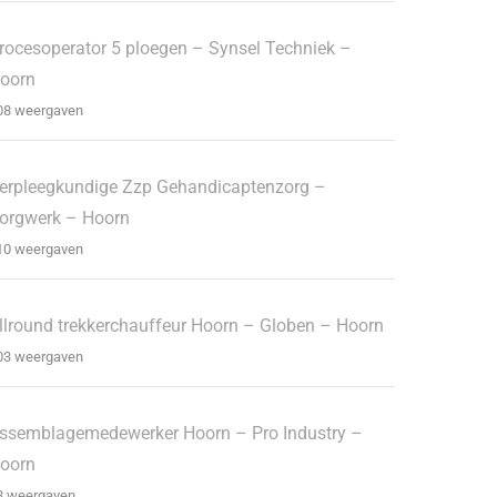
rocesoperator 5 ploegen – Synsel Techniek –
oorn
08 weergaven
erpleegkundige Zzp Gehandicaptenzorg –
orgwerk – Hoorn
10 weergaven
llround trekkerchauffeur Hoorn – Globen – Hoorn
03 weergaven
ssemblagemedewerker Hoorn – Pro Industry –
oorn
8 weergaven