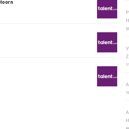
 Hoorn
P
H
2
V
Z
1
A
1
A
H
8