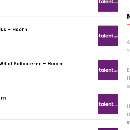
dus – Hoorn
A
6
R.nl Solliciteren – Hoorn
B
H
5
orn
H
H
5