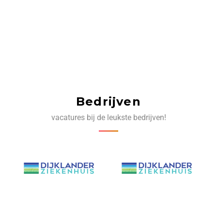
Bedrijven
vacatures bij de leukste bedrijven!