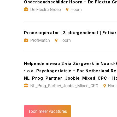
Onderhoudsschilder Hoorn – De Flextra-G
De Flextra-Groep
Hoorn
Procesoperator | 3-ploegendienst | Eetba
ProfMatch
Hoorn
Helpende niveau 2 via Zorgwerk in Noord-
• o.a. Psychogeriatrie – For Netherland Re
NL_Prog_Partner_Jooble_Mixed_CPC – H
NL_Prog_Partner_Jooble_Mixed_CPC
Hoor
Toon meer vacatures