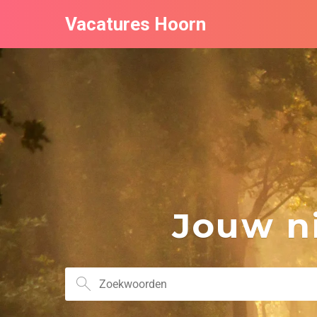
Vacatures Hoorn
Jouw ni