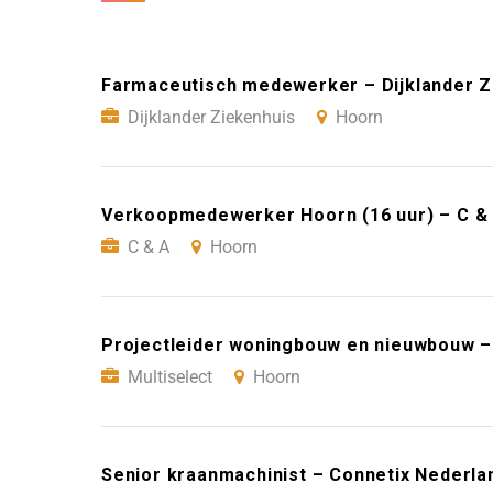
Farmaceutisch medewerker – Dijklander Z
Dijklander Ziekenhuis
Hoorn
Verkoopmedewerker Hoorn (16 uur) – C &
C & A
Hoorn
Projectleider woningbouw en nieuwbouw –
Multiselect
Hoorn
Senior kraanmachinist – Connetix Nederla