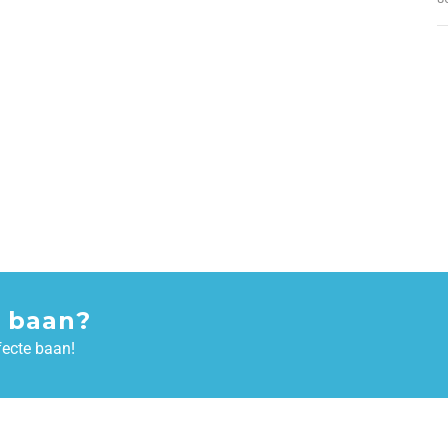
 baan?
fecte baan!