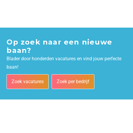
Op zoek naar een nieuwe
baan?
Blader door honderden vacatures en vind jouw perfecte
baan!
Zoek vacatures
Zoek per bedrijf