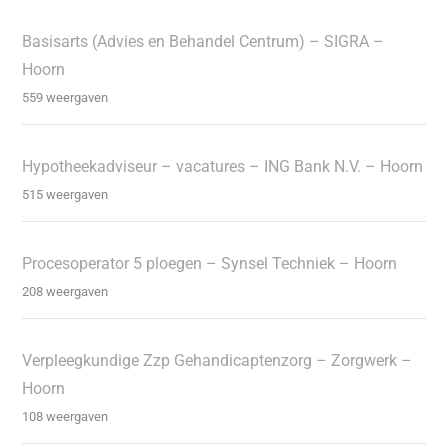
Basisarts (Advies en Behandel Centrum) – SIGRA –
Hoorn
559 weergaven
Hypotheekadviseur – vacatures – ING Bank N.V. – Hoorn
515 weergaven
Procesoperator 5 ploegen – Synsel Techniek – Hoorn
208 weergaven
Verpleegkundige Zzp Gehandicaptenzorg – Zorgwerk –
Hoorn
108 weergaven