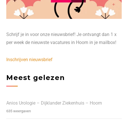
Schrijf je in voor onze nieuwsbrief! Je ontvangt dan 1 x
per week de nieuwste vacatures in Hoorn in je mailbox!
Inschrijven nieuwsbrief
Meest gelezen
Anios Urologie – Dijklander Ziekenhuis – Hoorn
635 weergaven