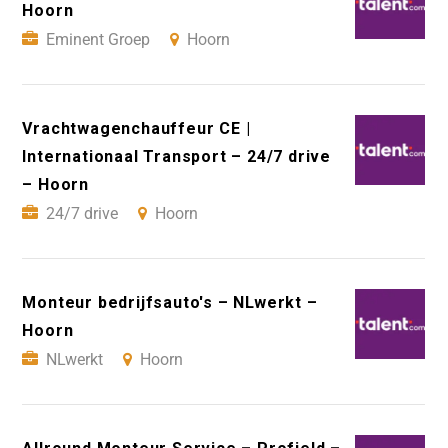
Hoorn
Eminent Groep
Hoorn
Vrachtwagenchauffeur CE |
Internationaal Transport – 24/7 drive
– Hoorn
24/7 drive
Hoorn
Monteur bedrijfsauto's – NLwerkt –
Hoorn
NLwerkt
Hoorn