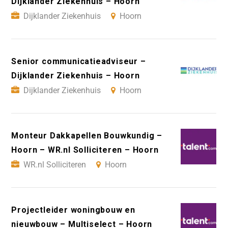
Dijklander Ziekenhuis – Hoorn
Dijklander Ziekenhuis
Hoorn
Senior communicatieadviseur –
Dijklander Ziekenhuis – Hoorn
Dijklander Ziekenhuis
Hoorn
Monteur Dakkapellen Bouwkundig –
Hoorn – WR.nl Solliciteren – Hoorn
WR.nl Solliciteren
Hoorn
Projectleider woningbouw en
nieuwbouw – Multiselect – Hoorn