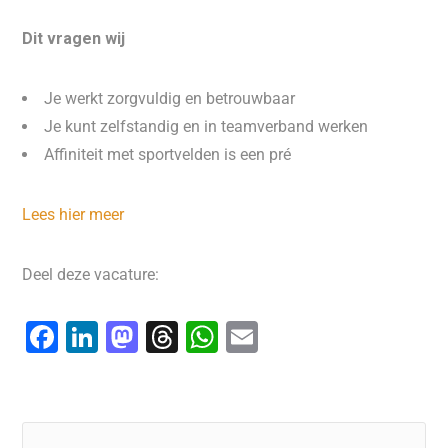
Dit vragen wij
Je werkt zorgvuldig en betrouwbaar
Je kunt zelfstandig en in teamverband werken
Affiniteit met sportvelden is een pré
Lees hier meer
Deel deze vacature:
F
Li
M
T
W
E
a
n
a
hr
h
m
c
k
st
e
at
ai
e
e
o
a
s
l