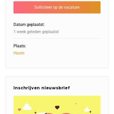
b
dI
d
d
A
o
n
o
s
p
o
n
p
Datum geplaatst:
k
1 week geleden geplaatst
Plaats:
Hoorn
Inschrijven nieuwsbrief