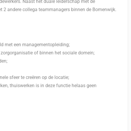
ewerkers. Naast het duale leiderschap met de
et 2 andere collega teammanagers binnen de Bomenwijk.
uld met een managementopleiding;
n zorgorganisatie of binnen het sociale domein;
den;
nele sfeer te creëren op de locatie;
ken, thuiswerken is in deze functie helaas geen