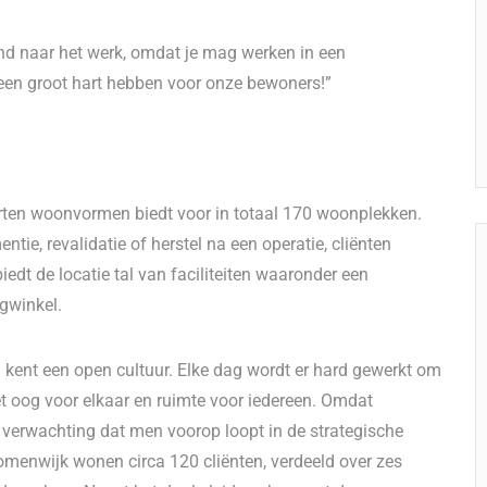
end naar het werk, omdat je mag werken in een
een groot hart hebben voor onze bewoners!”
oorten woonvormen biedt voor in totaal 170 woonplekken.
tie, revalidatie of herstel na een operatie, cliënten
edt de locatie tal van faciliteiten waaronder een
ngwinkel.
n kent een open cultuur. Elke dag wordt er hard gewerkt om
et oog voor elkaar en ruimte voor iedereen. Omdat
e verwachting dat men voorop loopt in de strategische
menwijk wonen circa 120 cliënten, verdeeld over zes