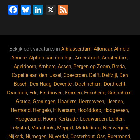
F
Bl
Li
X
F
a
u
n
e
c
e
k
e
e
s
e
d
b
ky
dI
Bekijk ook vacatures in
Alblasserdam
,
Alkmaar
,
Almelo
,
o
n
Almere
,
Alphen aan den Rijn
,
Amersfoort
,
Amsterdam
,
Apeldoorn
,
Arnhem
,
Assen
,
Bergen op Zoom
,
Breda
,
o
Capelle aan den IJssel
,
Coevorden
,
Delft
,
Delfzijl
,
Den
k
Bosch
,
Den Haag
,
Deventer
,
Doetinchem
,
Dordrecht
,
Drachten
,
Ede
,
Eindhoven
,
Emmen
,
Enschede
,
Gorinchem
,
Gouda
,
Groningen
,
Haarlem
,
Heerenveen
,
Heerlen
,
Helmond
,
Hengelo
,
Hilversum
,
Hoofddorp
,
Hoogeveen
,
Hoogezand
,
Hoorn
,
Kerkrade
,
Leeuwarden
,
Leiden
,
Lelystad
,
Maastricht
,
Meppel
,
Middelburg
,
Nieuwegein
,
Nijkerk
,
Nijmegen
,
Nijverdal
,
Oosterhout
,
Oss
,
Roermond
,