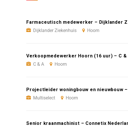
Farmaceutisch medewerker – Dijklander Z
Dijklander Ziekenhuis
Hoorn
Verkoopmedewerker Hoorn (16 uur) – C &
C & A
Hoorn
Projectleider woningbouw en nieuwbouw –
Multiselect
Hoorn
Senior kraanmachinist – Connetix Nederla