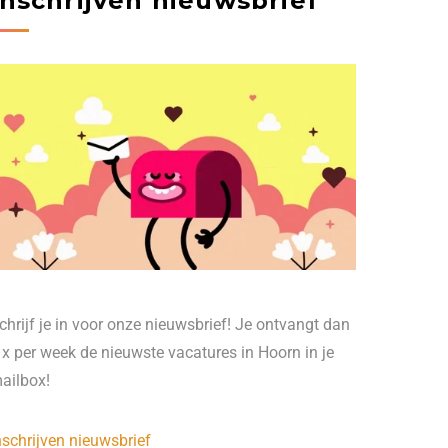
Inschrijven nieuwsbrief
chrijf je in voor onze nieuwsbrief! Je ontvangt dan
 x per week de nieuwste vacatures in Hoorn in je
ailbox!
nschrijven nieuwsbrief