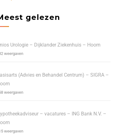
Meest gelezen
nios Urologie – Dijklander Ziekenhuis – Hoorn
32 weergaven
asisarts (Advies en Behandel Centrum) – SIGRA –
oorn
58 weergaven
ypotheekadviseur – vacatures – ING Bank N.V. –
oorn
15 weergaven