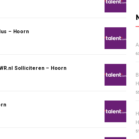
dus – Hoorn
A
6
R.nl Solliciteren – Hoorn
B
H
5
orn
H
H
5