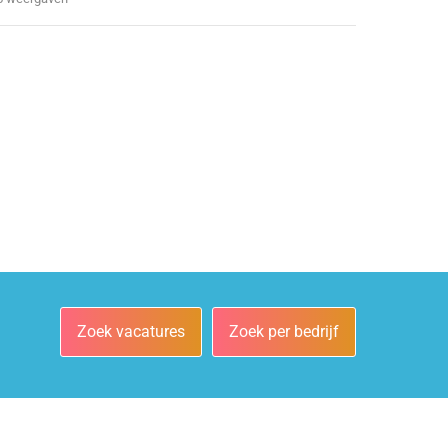
Zoek vacatures
Zoek per bedrijf